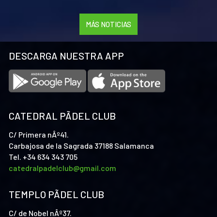
GRACIAS A TODOS Y FELIZ AÑO NUEVO!!
m
b
MÁS NOTICIAS
E
n
C
DESCARGA NUESTRA APP
m
u
I
6
CATEDRAL PÃDEL CLUB
R
C/ Primera nÂº41.
S
Carbajosa de la Sagrada 37188 Salamanca
Tel. +34 634 343 705
T
catedralpadelclub@gmail.com
1
1
TEMPLO PÃDEL CLUB
A
C/ de Nobel nÂº37.
p