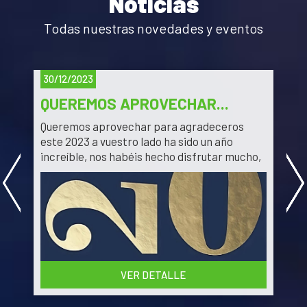
Noticias
Todas nuestras novedades y eventos
30/12/2023
QUEREMOS APROVECHAR...
Queremos aprovechar para agradeceros
¿
este 2023 a vuestro lado ha sido un año
c
increíble, nos habéis hecho disfrutar mucho,

conocer nuestros errores y disfrutar de este
deporte como nunca.
Y
Miramos la llegada de 2024 con muchísima
m
ilusión y con nuevo proyecto que estaremos
disfrutando muy pronto como más nos gusta
C
con VOSOTROS , pronto os contaremos más
T
VER DETALLE
novedades.
r